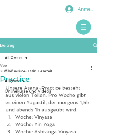
Anmelden
Beitrag
All Posts
Vee
All Posts
28. Jan. 2024
3 Min. Lesezeit
Practice
Allgemein
Unsere Asana-Practice besteht 
Onlinekurse und Videos
aus vielen Teilen. Pro Woche gibt 
es einen Yogastil, der morgens 1,5h 
und abends 1h ausgeübt wird.
Woche: Vinyasa
Woche: Yin Yoga
Woche: Ashtanga Vinyasa