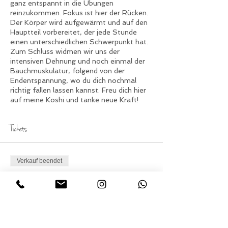
ganz entspannt in die Übungen
reinzukommen. Fokus ist hier der Rücken.
Der Körper wird aufgewärmt und auf den
Hauptteil vorbereitet, der jede Stunde
einen unterschiedlichen Schwerpunkt hat.
Zum Schluss widmen wir uns der
intensiven Dehnung und noch einmal der
Bauchmuskulatur, folgend von der
Endentspannung, wo du dich nochmal
richtig fallen lassen kannst. Freu dich hier
auf meine Koshi und tanke neue Kraft!
Tickets
Verkauf beendet
Tickettyp
Teilnahme Yoga am
Dienstag
Preis