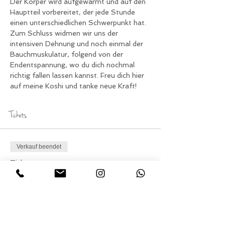
Der Körper wird aufgewärmt und auf den 
Hauptteil vorbereitet, der jede Stunde 
einen unterschiedlichen Schwerpunkt hat.
Zum Schluss widmen wir uns der 
intensiven Dehnung und noch einmal der 
Bauchmuskulatur, folgend von der 
Endentspannung, wo du dich nochmal 
richtig fallen lassen kannst. Freu dich hier 
auf meine Koshi und tanke neue Kraft!
Tickets
Verkauf beendet
Tickettyp
Teilnahme Yoga am
Sonntag
Preis
15,00 €