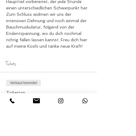
Hauptteil vorbereitet, der jede Stunde 
einen unterschiedlichen Schwerpunkt hat.
Zum Schluss widmen wir uns der 
intensiven Dehnung und noch einmal der 
Bauchmuskulatur, folgend von der 
Endentspannung, wo du dich nochmal 
richtig fallen lassen kannst. Freu dich hier 
auf meine Koshi und tanke neue Kraft!
Tickets
Verkauf beendet
Tickettyp
Teilnahme Yoga am
Sonntag
Preis
15,00 €