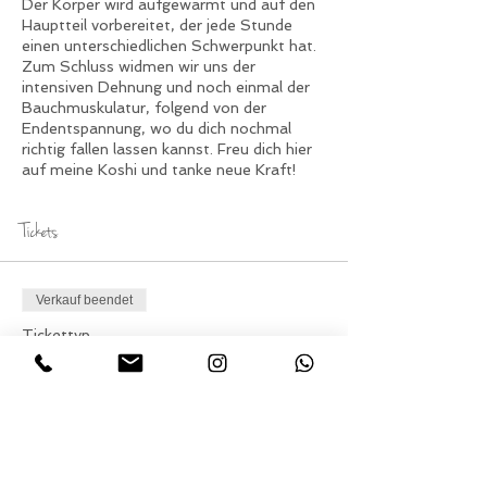
Der Körper wird aufgewärmt und auf den
Hauptteil vorbereitet, der jede Stunde
einen unterschiedlichen Schwerpunkt hat.
Zum Schluss widmen wir uns der
intensiven Dehnung und noch einmal der
Bauchmuskulatur, folgend von der
Endentspannung, wo du dich nochmal
richtig fallen lassen kannst. Freu dich hier
auf meine Koshi und tanke neue Kraft!
Tickets
Verkauf beendet
Tickettyp
Teilnahme Yoga am
Sonntag
Preis
15,00 €