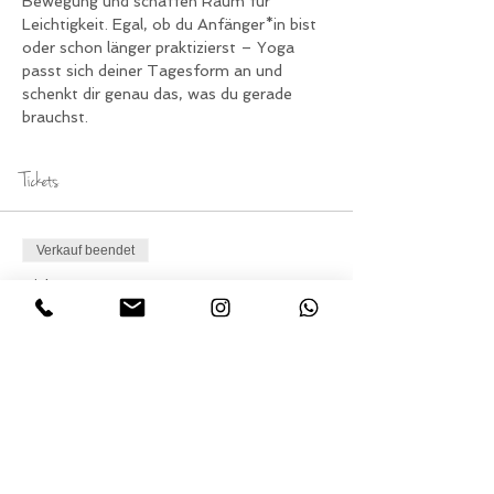
Bewegung und schaffen Raum für 
Leichtigkeit. Egal, ob du Anfänger*in bist 
oder schon länger praktizierst – Yoga 
passt sich deiner Tagesform an und 
schenkt dir genau das, was du gerade 
brauchst.
Tickets
Verkauf beendet
Tickettyp
Yoga am Sonntag
Preis
0,00 €