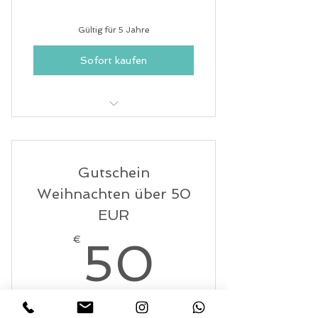
Gültig für 5 Jahre
Sofort kaufen
100 EUR frei verfügbar für
Teilnahme an beliebigen Kursen
Gutschein
Weihnachten über 50
EUR
50€
€
50
Der Gutschein wird personalisiert