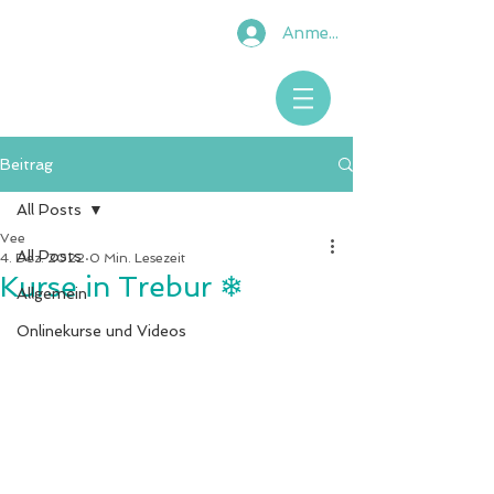
Anmelden
Beitrag
All Posts
Vee
All Posts
4. Dez. 2022
0 Min. Lesezeit
Kurse in Trebur ❄︎
Allgemein
Onlinekurse und Videos