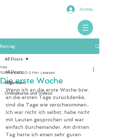
Anmelden
Beitrag
All Posts
Vee
All Posts
10. März 2020
3 Min. Lesezeit
Die erste Woche
Allgemein
Wenn ich an die erste Woche bzw. 
Onlinekurse und Videos
an die ersten Tage zurückdenke, 
sind die Tage wie verschwommen.. 
Ich war nicht ich selbst, habe nicht 
mit Leuten gesprochen und war 
einfach durcheinander. Am dritten 
Tag hatte ich einen sehr guten 