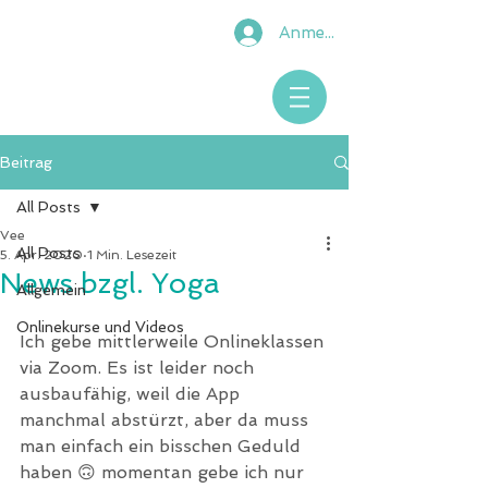
Anmelden
Beitrag
All Posts
Vee
All Posts
5. Apr. 2020
1 Min. Lesezeit
News bzgl. Yoga
Allgemein
Onlinekurse und Videos
Ich gebe mittlerweile Onlineklassen 
via Zoom. Es ist leider noch 
ausbaufähig, weil die App 
manchmal abstürzt, aber da muss 
man einfach ein bisschen Geduld 
haben 🙃 momentan gebe ich nur 